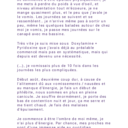
me mets à perdre du poids à vue d’oeil, et
niveau alimentation tout m’écoeure, je ne
mange quasiment plus, et le peu que j’avale je
le vomis. Les journées se suivent et se
ressemblent.. je n’arrive même pas à sortir un
peu, même les quelques balades autour de chez
moi je vomis, je passe mes journées sur le
canapé avec ma bassine.
Très vite je suis mise sous Doxylamine +
Pyridoxine que j’avais déjà au préalable
commencé mais pas en systématique, mais qui
depuis est devenu une nécessité.
(…), je vomissais plus de 10 fois dans les
journées les plus compliquées.
Début août, deuxième coup dur, à cause de
l’alitement dû aux vomissements / nausées et
au manque d’énergie, je fais un début de
phlébite, nous sommes en plus en pleine
canicule. Je souffre énormément, je porte des
bas de contention nuit et jour, ça me serre et
me tient chaud. Je fais des malaises
d’épuisement.
Je commence à être l’ombre de moi même, je
n’ai plus d’énergie. Par chance, mes proches me
sont d’une immense aide au quotidien.