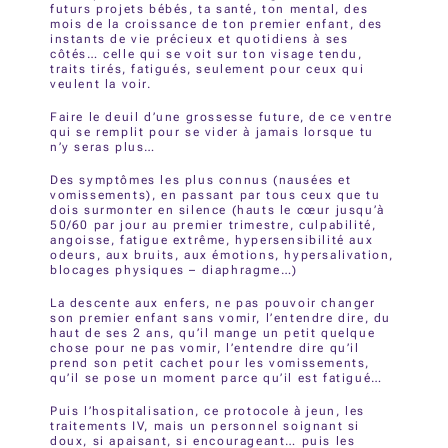
futurs projets bébés, ta santé, ton mental, des
mois de la croissance de ton premier enfant, des
instants de vie précieux et quotidiens à ses
côtés… celle qui se voit sur ton visage tendu,
traits tirés, fatigués, seulement pour ceux qui
veulent la voir.
Faire le deuil d’une grossesse future, de ce ventre
qui se remplit pour se vider à jamais lorsque tu
n’y seras plus…
Des symptômes les plus connus (nausées et
vomissements), en passant par tous ceux que tu
dois surmonter en silence (hauts le cœur jusqu’à
50/60 par jour au premier trimestre, culpabilité,
angoisse, fatigue extrême, hypersensibilité aux
odeurs, aux bruits, aux émotions, hypersalivation,
blocages physiques – diaphragme…)
La descente aux enfers, ne pas pouvoir changer
son premier enfant sans vomir, l’entendre dire, du
haut de ses 2 ans, qu’il mange un petit quelque
chose pour ne pas vomir, l’entendre dire qu’il
prend son petit cachet pour les vomissements,
qu’il se pose un moment parce qu’il est fatigué…
Puis l’hospitalisation, ce protocole à jeun, les
traitements IV, mais un personnel soignant si
doux, si apaisant, si encourageant… puis les