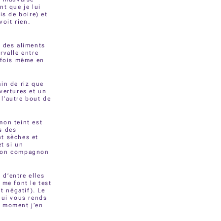
nt que je lui
is de boire) et
voit rien.
r des aliments
rvalle entre
rfois même en
in de riz que
uvertures et un
 l’autre bout de
mon teint est
s des
nt sèches et
et si un
 mon compagnon
 d’entre elles
 me font le test
it négatif). Le
 qui vous rends
ce moment j’en