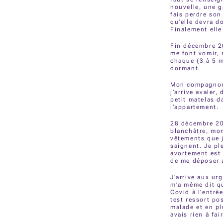
nouvelle, une g
fais perdre son
qu’elle devra d
Finalement elle
Fin décembre 20
me font vomir, 
chaque (3 à 5 m
dormant.
Mon compagnon s
j’arrive avaler,
petit matelas d
l’appartement.
28 décembre 202
blanchâtre, mon
vêtements que j
saignent. Je pl
avortement est
de me déposer 
J’arrive aux ur
m’a même dit qu
Covid à l’entrée
test ressort po
malade et en pl
avais rien à fai