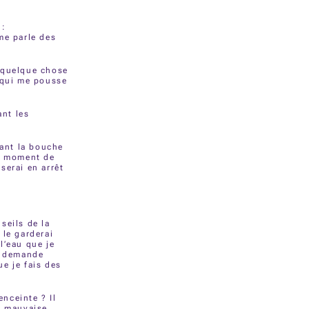
 :
me parle des
e quelque chose
e qui me pousse
ant les
ant la bouche
un moment de
serai en arrêt
seils de la
 le garderai
l’eau que je
me demande
e je fais des
nceinte ? Il
, mauvaise