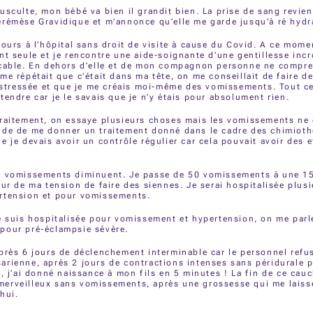
usculte, mon bébé va bien il grandit bien. La prise de sang revient
rémèse Gravidique et m’annonce qu’elle me garde jusqu’à ré hydr
jours à l’hôpital sans droit de visite à cause du Covid. A ce mome
nt seule et je rencontre une aide-soignante d’une gentillesse incr
icable. En dehors d’elle et de mon compagnon personne ne compr
me répétait que c’était dans ma tête, on me conseillait de faire d
p stressée et que je me créais moi-même des vomissements. Tout ce
tendre car je le savais que je n’y étais pour absolument rien.
traitement, on essaye plusieurs choses mais les vomissements ne
ide de me donner un traitement donné dans le cadre des chimioth
e je devais avoir un contrôle régulier car cela pouvait avoir des 
s vomissements diminuent. Je passe de 50 vomissements à une 15
our de ma tension de faire des siennes. Je serai hospitalisée plusi
rtension et pour vomissements.
e suis hospitalisée pour vomissement et hypertension, on me parl
pour pré-éclampsie sévère.
près 6 jours de déclenchement interminable car le personnel refu
arienne, après 2 jours de contractions intenses sans péridurale 
s, j’ai donné naissance à mon fils en 5 minutes ! La fin de ce cau
erveilleux sans vomissements, après une grossesse qui me laiss
hui.