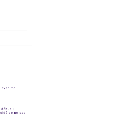
n avec ma
e début «
cidé de ne pas