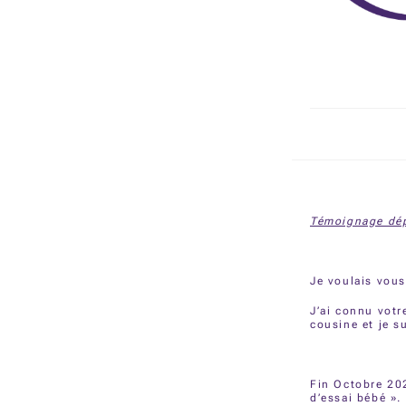
Témoignage dép
Je voulais vous
J’ai connu vot
cousine et je s
Fin Octobre 202
d’essai bébé »