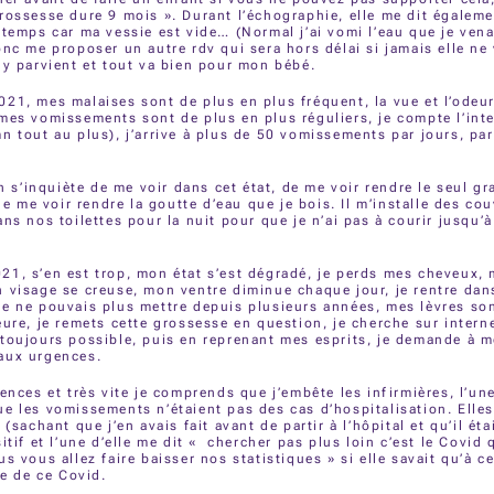
rossesse dure 9 mois ». Durant l’échographie, elle me dit égaleme
 temps car ma vessie est vide… (Normal j’ai vomi l’eau que je vena
onc me proposer un autre rdv qui sera hors délai si jamais elle ne 
 y parvient et tout va bien pour mon bébé.
21, mes malaises sont de plus en plus fréquent, la vue et l’odeu
mes vomissements sont de plus en plus réguliers, je compte l’inte
n tout au plus), j’arrive à plus de 50 vomissements par jours, pa
’inquiète de me voir dans cet état, de me voir rendre le seul gra
 de me voir rendre la goutte d’eau que je bois. Il m’installe des co
ans nos toilettes pour la nuit pour que je n’ai pas à courir jusqu’à
1, s’en est trop, mon état s’est dégradé, je perds mes cheveux, 
 visage se creuse, mon ventre diminue chaque jour, je rentre dan
e ne pouvais plus mettre depuis plusieurs années, mes lèvres so
eure, je remets cette grossesse en question, je cherche sur intern
 toujours possible, puis en reprenant mes esprits, je demande à
aux urgences.
gences et très vite je comprends que j’embête les infirmières, l’une
e les vomissements n’étaient pas des cas d’hospitalisation. Elles
 (sachant que j’en avais fait avant de partir à l’hôpital et qu’il éta
sitif et l’une d’elle me dit « chercher pas plus loin c’est le Covid
us vous allez faire baisser nos statistiques » si elle savait qu’à 
re de ce Covid.