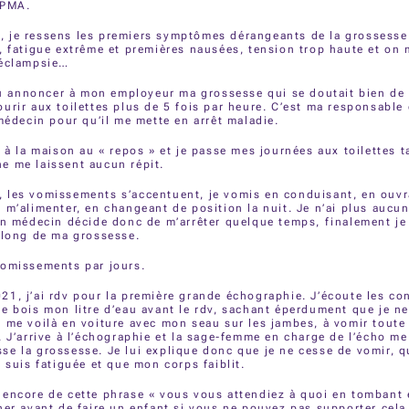
 PMA.
 je ressens les premiers symptômes dérangeants de la grossesse
, fatigue extrême et premières nausées, tension trop haute et on 
-éclampsie…
 dû annoncer à mon employeur ma grossesse qui se doutait bien d
urir aux toilettes plus de 5 fois par heure. C’est ma responsabl
 médecin pour qu’il me mette en arrêt maladie.
s à la maison au « repos » et je passe mes journées aux toilettes t
e me laissent aucun répit.
 les vomissements s’accentuent, je vomis en conduisant, en ouvr
 m’alimenter, en changeant de position la nuit. Je n’ai plus auc
on médecin décide donc de m’arrêter quelque temps, finalement je 
 long de ma grossesse.
vomissements par jours.
1, j’ai rdv pour la première grande échographie. J’écoute les con
e bois mon litre d’eau avant le rdv, sachant éperdument que je ne
 me voilà en voiture avec mon seau sur les jambes, à vomir toute 
. J’arrive à l’échographie et la sage-femme en charge de l’écho 
e la grossesse. Je lui explique donc que je ne cesse de vomir, qu
e suis fatiguée et que mon corps faiblit.
encore de cette phrase « vous vous attendiez à quoi en tombant e
ner avant de faire un enfant si vous ne pouvez pas supporter cela