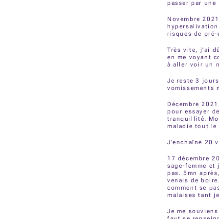
passer par une
Novembre 2021,
hypersalivation
risques de pré
Très vite, j’ai
en me voyant co
à aller voir un
Je reste 3 jour
vomissements n
Décembre 2021,
pour essayer de
tranquillité. M
maladie tout le
J’enchaîne 20 
17 décembre 202
sage-femme et j
pas. 5mn après,
venais de boire
comment se pass
malaises tant j
Je me souviens 
faut se renseig