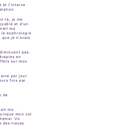
 et l’interne
atation.
nt-là, je me
oyable et d’un
enait ma
e la sophrologie
 que je n’avais
 diminuent pas.
érapies en
effets sur mon
aine par jour
eurs fois par
e de
sait ma
puisque mon col
chemar. Un
e des traces