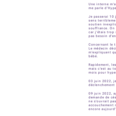
Une interne m’a
me parle d’Hype
Je passerai 10 
sens terribleme
soutien inexpl
souffrance. On 
car j’étais tro
pas besoin d’en
Concernant le 
Le médecin déc
m’expliquant qu
bébé.
Rapidement, le
mais c’est au t
mois pour hype
03 juin 2022, j
déclenchement 
09 juin 2022, a
demande de cés
ne s’ouvrait pa
accouchement m
encore aujourd’