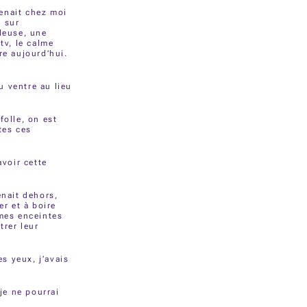
enait chez moi
s sur
ndeuse, une
tv, le calme
e aujourd’hui.
u ventre au lieu
folle, on est
tes ces
avoir cette
nait dehors,
er et à boire
emmes enceintes
trer leur
es yeux, j’avais
je ne pourrai