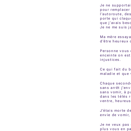
Je ne supportai
pour remplacer 
l’autoroute, de
porte qui claqu
que j’avais be
Je ne me suis j
Ma mère essayai
d’être heureux 
Personne vous c
enceinte on est
injustices.
Ce qui fait du 
maladie et que 
Chaque seconde
sans arrêt j’en
sans vomir, à pa
dans les télés 
ventre, heureus
J’étais morte de
envie de vomir, 
Je ne veux pas 
plus vous en pa