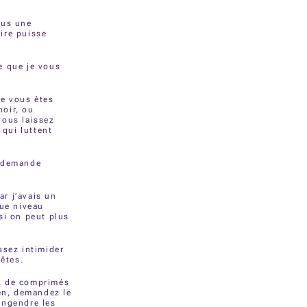
lus une
ire puisse
e que je vous
ue vous êtes
noir, ou
 vous laissez
 qui luttent
me demande
ar j’avais un
que niveau
si on peut plus
ssez intimider
 êtes.
e, de comprimés
en, demandez le
engendre les