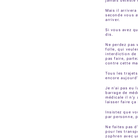
jamais détesté 
Mais il arriver
seconde vous av
arriver.
Si vous avez qu
dis.
Ne perdez pas v
folle, qui veul
interdiction de 
pas faire, part
contre cette ma
Tous les trajet
encore aujourd’h
Je n’ai pas eu 
barrage de méde
médicale il n’y
laisser faire ç
Insistez que vo
par personne, p
Ne faites pas 
pour les trans
zophren avec un