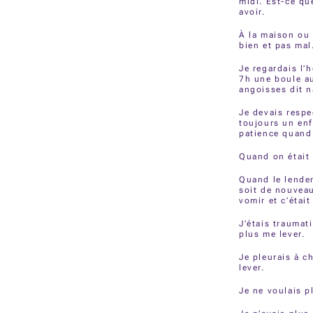
midi. Est-ce qu
avoir.
À la maison ou 
bien et pas mal
Je regardais l’
7h une boule au
angoisses dit 
Je devais respe
toujours un enf
patience quand 
Quand on était 
Quand le lendema
soit de nouveau
vomir et c’était
J’étais traumat
plus me lever.
Je pleurais à c
lever.
Je ne voulais p