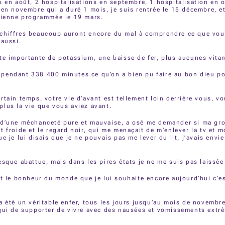
s en août, 2 hospitalisations en septembre, 1 hospitalisation en 
 en novembre qui a duré 1 mois, je suis rentrée le 15 décembre, et
arienne programmée le 19 mars.
chiffres beaucoup auront encore du mal à comprendre ce que vou
 aussi.
te importante de potassium, une baisse de fer, plus aucunes vita
pendant 338 400 minutes ce qu’on a bien pu faire au bon dieu po
rtain temps, votre vie d’avant est tellement loin derrière vous, v
lus la vie que vous aviez avant.
 d’une méchanceté pure et mauvaise, a osé me demander si ma gro
t froide et le regard noir, qui me menaçait de m’enlever la tv et 
e je lui disais que je ne pouvais pas me lever du lit, j’avais envie
esque abattue, mais dans les pires états je ne me suis pas laissée 
ut le bonheur du monde que je lui souhaite encore aujourd’hui c’es
a été un véritable enfer, tous les jours jusqu’au mois de novembre
 qui de supporter de vivre avec des nausées et vomissements extr