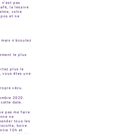
 n’est pas
afé, la lessive
alme, votre
epos et ne
s mais n’écoutez
ement le plus
rtez plus le
p, vous êtes une
ropre vécu.
cembre 2020.
cette date.
ne pas me faire
onne ne
mander tous les
iscotte, boire
ntre 10h et