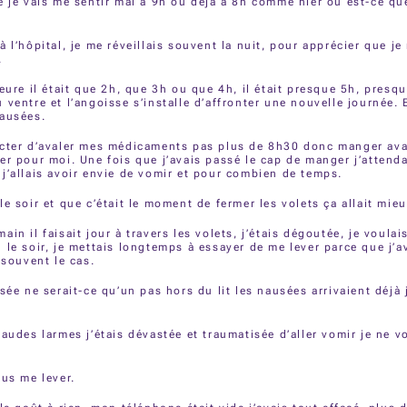
e je vais me sentir mal à 9h ou déjà à 8h comme hier ou est-ce que
à l’hôpital, je me réveillais souvent la nuit, pour apprécier que je
.
heure il était que 2h, que 3h ou que 4h, il était presque 5h, presq
 ventre et l’angoisse s’installe d’affronter une nouvelle journée. E
nausées.
cter d’avaler mes médicaments pas plus de 8h30 donc manger avan
er pour moi. Une fois que j’avais passé le cap de manger j’attend
j’allais avoir envie de vomir et pour combien de temps.
le soir et que c’était le moment de fermer les volets ça allait mieu
in il faisait jour à travers les volets, j’étais dégoutée, je voulai
 le soir, je mettais longtemps à essayer de me lever parce que j’a
 souvent le cas.
isée ne serait-ce qu’un pas hors du lit les nausées arrivaient déjà 
haudes larmes j’étais dévastée et traumatisée d’aller vomir je ne 
lus me lever.