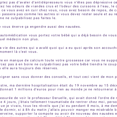
ptez pas d’avaler d’antidépresseurs vous n’êtes pas dépressive ce
tez les odeurs de viandes crus et l’odeur des cuissons à l’eau, le c
t ce vous avez en cuir chez vous, vous avez besoin de repos, de c
 passera pas comme les autres si vous devez rester seule et au r
ne ne culpabilisez pas faites le.
e vous énerve ça engendre aussi des nausées.
’automédication vous portez votre bébé qui a déjà besoin de vou
quel médecin non plus.
a vie des autres qui a avalé quoi qui a eu quoi après son accouch
moment là c’est vous.
tre en manque de calcium toute votre grossesse car vous ne suppo
orcez pas à en boire ne culpabilisez pas votre bébé tiendra le cou
u elle aura toujours des réserves.
igner sans vous donner des conseils, et tout ceci vient de mon p
estre, ma dernière hospitalisation était du 19 novembre au 15 dé
onnait 1 millions d’euros pour rien au monde je ne retournerai à 
assurée de voir le professeur Deruelle, qui avait donné l’ordre de 
de 4 jours, j’étais tellement traumatisée de rentrer chez moi, pers
ue je vivais, tous les réveils que j’ai eu pendant 8 mois, à me de
 de dormir, si à 8h du matin j’allais pouvoir manger ma misérable b
verveine, supporter la compote ou avoir de nouveau des nausées e