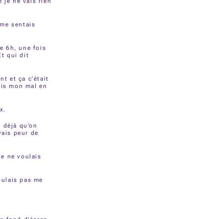
 je ne vais rien
 me sentais
ue 6h, une fois
t qui dit
t et ça c’était
ais mon mal en
x.
s déjà qu’on
vais peur de
je ne voulais
voulais pas me