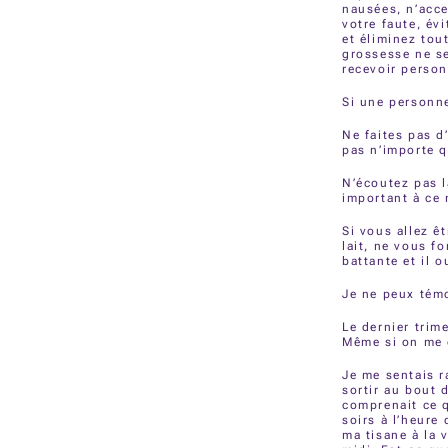
nausées, n’acce
votre faute, évi
et éliminez tou
grossesse ne se
recevoir person
Si une personn
Ne faites pas d
pas n’importe 
N’écoutez pas l
important à ce 
Si vous allez ê
lait, ne vous f
battante et il o
Je ne peux témo
Le dernier trim
Même si on me d
Je me sentais r
sortir au bout 
comprenait ce q
soirs à l’heure
ma tisane à la 