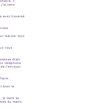
octobre, 1
 j’ai tenu
s avez traversé
mines.
ur mériter tout
ous vous
ssesse était
mon téléphone
 de l’envoyer
faire.
t bien le
, je mets au
êmes du matin