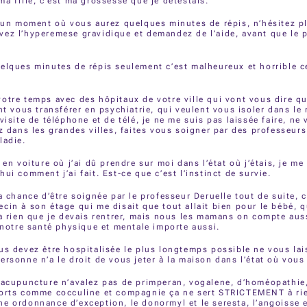
ma fille, c’est ma grossesse que je détestais.
a un moment où vous aurez quelques minutes de répis, n’hésitez p
ez l’hyperemese gravidique et demandez de l’aide, avant que le p
elques minutes de répis seulement c’est malheureux et horrible c
otre temps avec des hôpitaux de votre ville qui vont vous dire q
ent vous transférer en psychiatrie, qui veulent vous isoler dans le 
visite de téléphone et de télé, je ne me suis pas laissée faire, ne
ez dans les grandes villes, faites vous soigner par des professeurs
ladie.
s en voiture où j’ai dû prendre sur moi dans l’état où j’étais, je 
ui comment j’ai fait. Est-ce que c’est l’instinct de survie.
la chance d’être soignée par le professeur Deruelle tout de suite, c
cin à son étage qui me disait que tout allait bien pour le bébé, 
 a rien que je devais rentrer, mais nous les mamans on compte aus
a notre santé physique et mentale importe aussi.
us devez être hospitalisée le plus longtemps possible ne vous lai
ersonne n’a le droit de vous jeter à la maison dans l’état où vous
d’acupuncture n’avalez pas de primperan, vogalene, d’homéopathi
ports comme cocculine et compagnie ça ne sert STRICTEMENT à ri
e ordonnance d’exception, le donormyl et le seresta, l’angoisse 