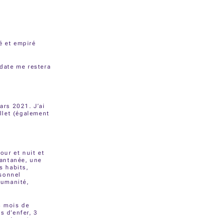
lé et empiré
 date me restera
ars 2021. J’ai
illet (également
our et nuit et
tantanée, une
s habits,
rsonnel
humanité,
8 mois de
s d’enfer, 3