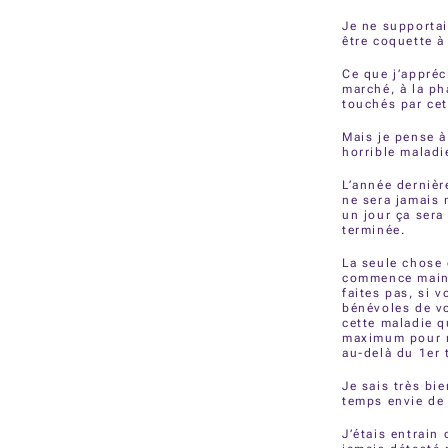
Je ne supportai
être coquette à
Ce que j’appréc
marché, à la ph
touchés par cett
Mais je pense à
horrible maladi
L’année dernière
ne sera jamais 
un jour ça sera
terminée.
La seule chose 
commence mainte
faites pas, si 
bénévoles de vo
cette maladie q
maximum pour mi
au-delà du 1er 
Je sais très bi
temps envie de
J’étais entrain 