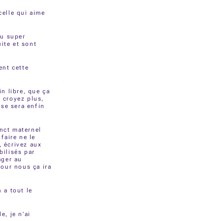
celle qui aime
au super
ite et sont
ent cette
in libre, que ça
y croyez plus,
sse sera enfin
inct maternel
faire ne le
, écrivez aux
bilisés par
ager au
our nous ça ira
 a tout le
e, je n’ai