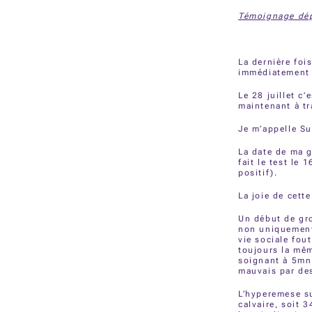
Témoignage dép
La dernière fois
immédiatement l
Le 28 juillet c
maintenant à tr
Je m’appelle Su
La date de ma g
fait le test le 
positif).
La joie de cett
Un début de gro
non uniquement
vie sociale fou
toujours la mêm
soignant à 5mn
mauvais par de
L’hyperemese su
calvaire, soit 