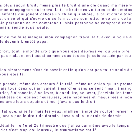
s plus aucun bruit, même plus le bruit d’une clé quand ma mère v
mon compagnon qui travaillait, le bruit des voitures et des moto
s enfants qui jouent dehors un chien qui aboie, le bruit d’une to
e, un volet qui s’ouvre ou se ferme, une sonnette, le volume de la 
soin personne ne me comprenait. Mais personne ne comprend encor
amais sentie aussi seule.
t de me faire manger, mon compagnon travaillait, avec la boule a
de devenir bientôt papa.
roit, tout le monde croit que vous êtes dépressive, ou bien pire, 
 pas malade, moi aussi comme vous toutes je suis passée par tou
bien bizarrement c’est de savoir enfin qu’on est pas toute seule à 
vous êtes là.
 passée, même des acteurs à la télé, même un chien qui se prome
viais tous ceux qui arrivaient à marcher sans se sentir mal, à mang
rler, à s’asseoir, à se lever, à conduire, se laver, j’enviais les f
réalitées qui étaient heureuses, bien habillées et maquillées à mon
es avec leurs copains et moi j’avais pas le droit.
 fatigue, si je fermais les yeux, malheur à moi de vouloir fermer l
j’avais pas le droit de dormir. J’avais plus le droit de dormir.
détailler le 1e et 2e trimestre que j’ai eu car même avec le temps, 
rler c’est trop douloureux, le traumatisme est là.