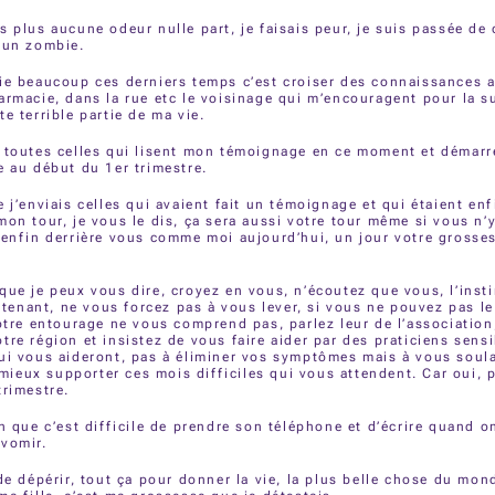
s plus aucune odeur nulle part, je faisais peur, je suis passée de 
 un zombie.
ie beaucoup ces derniers temps c’est croiser des connaissances 
armacie, dans la rue etc le voisinage qui m’encouragent pour la su
e terrible partie de ma vie.
 toutes celles qui lisent mon témoignage en ce moment et démarr
e au début du 1er trimestre.
 j’enviais celles qui avaient fait un témoignage et qui étaient enf
mon tour, je vous le dis, ça sera aussi votre tour même si vous n’
 enfin derrière vous comme moi aujourd’hui, un jour votre grosse
que je peux vous dire, croyez en vous, n’écoutez que vous, l’inst
nant, ne vous forcez pas à vous lever, si vous ne pouvez pas le 
votre entourage ne vous comprend pas, parlez leur de l’association
tre région et insistez de vous faire aider par des praticiens sensi
ui vous aideront, pas à éliminer vos symptômes mais à vous soul
eux supporter ces mois difficiles qui vous attendent. Car oui, p
trimestre.
en que c’est difficile de prendre son téléphone et d’écrire quand on
 vomir.
de dépérir, tout ça pour donner la vie, la plus belle chose du mond