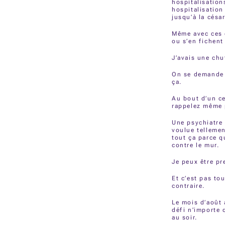
hospitalisation
hospitalisation
jusqu’à la cés
Même avec ces 
ou s’en fichent
J’avais une chu
On se demande 
ça.
Au bout d’un ce
rappelez même p
Une psychiatre
voulue tellemen
tout ça parce qu
contre le mur.
Je peux être pr
Et c’est pas to
contraire.
Le mois d’août 
défi n’importe
au soir.