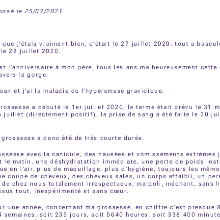
osé le 25/07/2021
 que j’étais vraiment bien, c’était le 27 juillet 2020, tout a bascu
e 28 juillet 2020.
’est l’anniversaire à mon père, tous les ans malheureusement cette
avers la gorge.
san et j’ai la maladie de l’hyperemese gravidique.
rossesse a débuté le 1er juillet 2020, le terme était prévu le 31 m
16 juillet (directement positif), la prise de sang a été faite le 20 ju
e grossesse a donc été de très courte durée.
ssesse avec la canicule, des nausées et vomissements extrêmes j
 le matin, une déshydratation immédiate, une perte de poids ins
tue en l’air, plus de maquillage, plus d’hygiène, toujours les même
e coupe de cheveux, des cheveux sales, un corps affaibli, un pe
 de chez nous totalement irrespectueux, malpoli, méchant, sans 
ssus tout, inexpérimenté et sans cœur.
r une année, concernant ma grossesse, en chiffre c’est presque 
34 semaines, soit 235 jours, soit 5640 heures, soit 338 400 minute